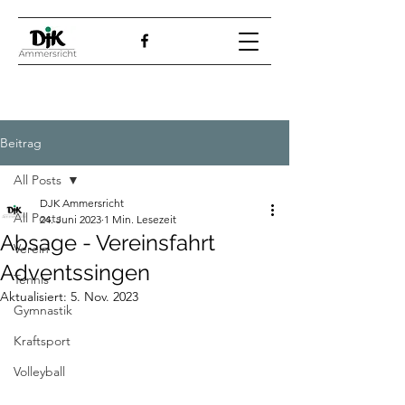
Beitrag
All Posts
DJK Ammersricht
All Posts
24. Juni 2023
1 Min. Lesezeit
Absage - Vereinsfahrt
Verein
Adventssingen
Tennis
Aktualisiert:
5. Nov. 2023
Gymnastik
Kraftsport
Volleyball