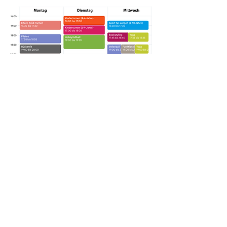
Der
nachfolgende
Belegungsplan ist
gültig bis Sonntag,
15.03.3026