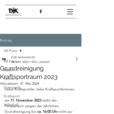
Beitrag
All Posts
DJK Ammersricht
All Posts
29. Okt. 2023
1 Min. Lesezeit
Grundreinigung
Verein
Kraftsportraum 2023
Tennis
Aktualisiert:
31. Mai 2024
Gymnastik
Liebe Kraftsportler, liebe Kraftsportlerinnen,
Kraftsport
am 
11. November 2023 
steht der 
Volleyball
Fitnessraum wegen der jährlichen 
Grundreinigung bis 
ca. 16:00 Uhr
 nicht zur 