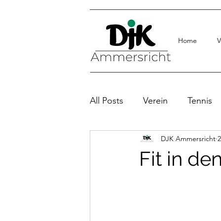
Home
V
All Posts
Verein
Tennis
DJK Ammersricht
2
Fit in d