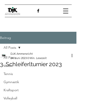
Beitrag
All Posts
DJK Ammersricht
All Posts
24. Juni 2023
0 Min. Lesezeit
3. Schleiferlturnier 2023
Verein
Tennis
Gymnastik
Kraftsport
Volleyball