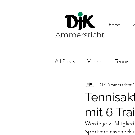
Home
V
All Posts
Verein
Tennis
DJK Ammersricht
1
Tennisak
mit 6 Tr
Werde jetzt Mitglie
Sportvereinsscheck 